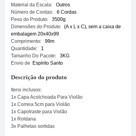
Material da Escala:
Outros
Número de Cordas:
6 Cordas
Peso do Produto:
3500g
Dimensões do Produto
(A x L x C), sem a caixa de
embalagem 20x40x99
Comprimento:
99m
Quantidade:
1
Tamanho Do Pacote:
3KG
Envio de
Espírito Santo
Descrição do produto
Itens inclusos:
1x Capa Acolchoada Para Violão
1x Correia 5cm para Violão
1x Capotraste para Violão
1x Roldana
3x Palhetas sortidas