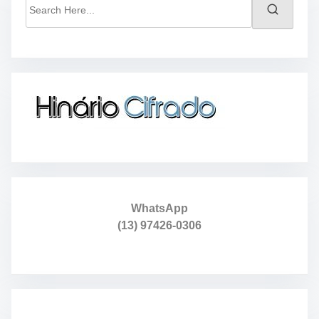
e
a
r
c
h
H
e
r
e
.
.
.
WhatsApp
(13) 97426-0306