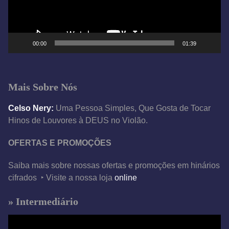
o
r
d
e
00:00
01:39
v
í
d
Mais Sobre Nós
e
o
Celso Nery:
Uma Pessoa Simples, Que Gosta de Tocar
Hinos de Louvores à DEUS no Violão.
OFERTAS E PROMOÇÕES
Saiba mais sobre nossas ofertas e promoções em hinários
cifrados ‣ Visite a nossa loja
online
» Intermediário
T