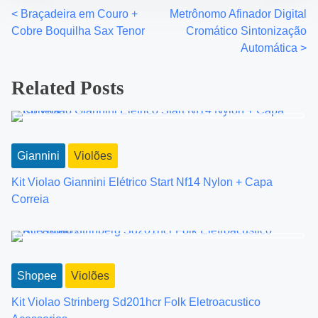
<
Braçadeira em Couro +
Metrônomo Afinador Digital
P
Cobre Boquilha Sax Tenor
Cromático Sintonização
o
Automática
>
s
Related Posts
t
s
Giannini
Violões
n
Kit Violao Giannini Elétrico Start Nf14 Nylon + Capa
a
Correia
v
i
g
Shopee
Violões
a
Kit Violao Strinberg Sd201hcr Folk Eletroacustico