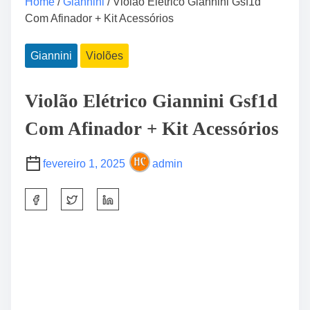
Home
/
Giannini
/ Violão Elétrico Giannini Gsf1d
Com Afinador + Kit Acessórios
Giannini
Violões
Violão Elétrico Giannini Gsf1d
Com Afinador + Kit Acessórios
fevereiro 1, 2025
admin
S
h
a
r
e
t
h