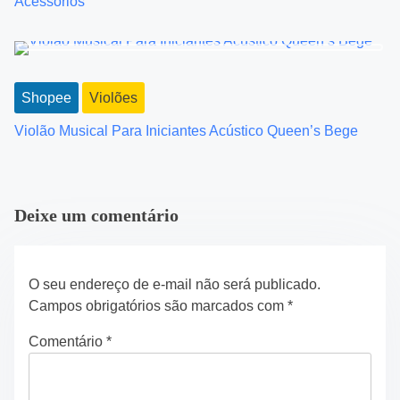
Acessorios
t
i
o
Shopee
Violões
n
Violão Musical Para Iniciantes Acústico Queen’s Bege
Deixe um comentário
O seu endereço de e-mail não será publicado.
Campos obrigatórios são marcados com
*
Comentário
*