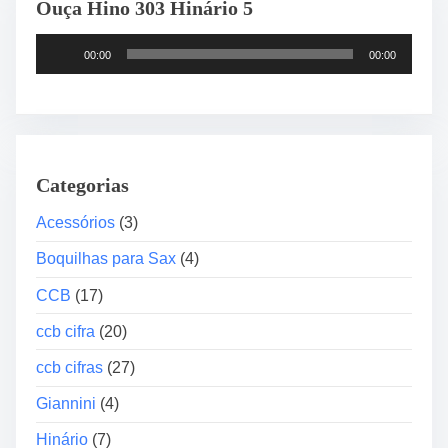
Ouça Hino 303 Hinário 5
T
00:00
00:00
o
c
a
d
o
Categorias
r
d
Acessórios
(3)
e
Boquilhas para Sax
(4)
á
u
CCB
(17)
d
ccb cifra
(20)
i
o
ccb cifras
(27)
Giannini
(4)
Hinário
(7)