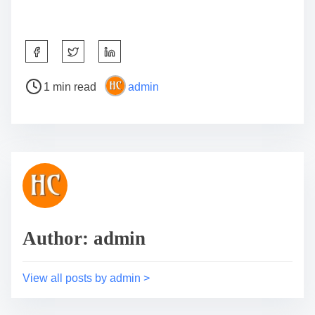
S
h
a
P
1 min read
admin
r
o
e
s
t
t
h
r
i
e
s
a
p
d
o
t
s
i
Author: admin
t
m
o
e
View all posts by admin >
n
: