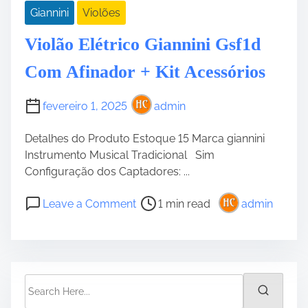
+
i
Giannini
Violões
A
r
c
Violão Elétrico Giannini Gsf1d
a
e
V
s
Com Afinador + Kit Acessórios
i
s
o
ó
fevereiro 1, 2025
admin
l
r
ã
i
Detalhes do Produto Estoque 15 Marca giannini
o
o
Instrumento Musical Tradicional Sim
G
s
Configuração dos Captadores: ...
u
i
P
o
Leave a Comment
1 min read
admin
t
o
n
a
s
V
r
t
i
r
r
o
a
e
l
S
U
a
ã
e