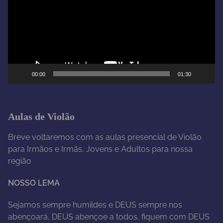
a
d
o
r
d
e
00:00
01:30
v
í
d
e
Aulas de Violão
o
Breve voltaremos com as aulas presencial de Violão
para Irmãos e Irmãs, Jovens e Adultos para nossa
região
NOSSO LEMA
Sejamos sempre humildes e DEUS sempre nos
abençoará, DEUS abençoe a todos, fiquem com DEUS