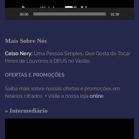
d
e
00:00
01:39
v
í
d
e
Mais Sobre Nós
o
Celso Nery:
Uma Pessoa Simples, Que Gosta de Tocar
Hinos de Louvores à DEUS no Violão.
OFERTAS E PROMOÇÕES
Saiba mais sobre nossas ofertas e promoções em
hinários cifrados ‣ Visite a nossa loja
online
» Intermediário
T
o
c