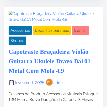
t
t
i
r
r
t
i
e
V
c
a
i
o
d
o
S
Acessórios
Boquilhas para Sax
Giannini
t
l
t
i
a
Shopee
a
m
o
r
e
G
Capotraste Braçadeira Violão
t
i
N
a
Guitarra Ukulele Bravo Ba101
f
n
Metal Com Mola 4.9
1
n
4
i
N
n
fevereiro 1, 2025
admin
y
i
l
Detalhes do Produto Acessórios Musicais Estoque
E
o
1184 Marca Bravo Duração da Garantia 3 Meses...
l
n
é