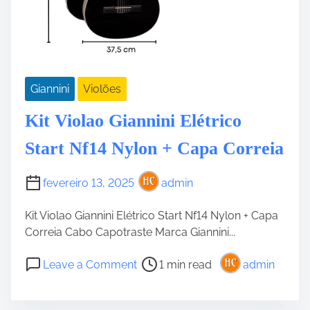
Giannini
Violões
Kit Violao Giannini Elétrico
Start Nf14 Nylon + Capa Correia
fevereiro 13, 2025
admin
Kit Violao Giannini Elétrico Start Nf14 Nylon + Capa
Correia Cabo Capotraste Marca Giannini...
P
o
Leave a Comment
1 min read
admin
o
n
s
K
t
i