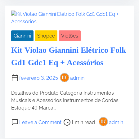
r
t
e
V
a
i
d
o
Giannini
Shopee
Violões
t
l
i
a
Kit Violao Giannini Elétrico Folk
m
o
e
G
Gd1 Gdc1 Eq + Acessórios
i
a
fevereiro 3, 2025
admin
n
n
Detalhes do Produto Categoria Instrumentos
i
Musicais e Acessórios Instrumentos de Cordas
n
Estoque 49 Marca...
i
E
P
o
Leave a Comment
1 min read
admin
l
o
n
é
s
K