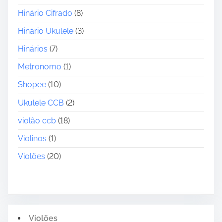
A
c
Hinário Cifrado
(8)
e
Hinário Ukulele
(3)
s
s
Hinários
(7)
ó
Metronomo
(1)
r
i
Shopee
(10)
o
Ukulele CCB
(2)
s
violão ccb
(18)
Violinos
(1)
Violões
(20)
Violões