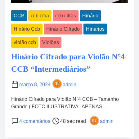
CCB
ccb cifra
ccb cifras
Hinário
Hinário Ccb
Hinário Cifrado
Hinários
violão ccb
Violões
Hinário Cifrado para Violão N°4
CCB “Intermediários”
março 8, 2024
admin
Hinário Cifrado para Violão N°4 CCB – Tamanho
Grande ( FOTO ILUSTRATIVA | APENAS...
P
e
4 comentários
48 sec read
admin
o
m
s
H