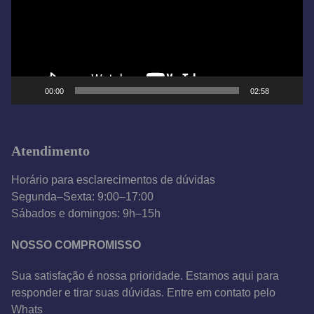
d
o
r
d
e
00:00
02:58
v
í
d
Atendimento
e
o
Horário para esclarecimentos de dúvidas
Segunda–Sexta: 9:00–17:00
Sábados e domingos: 9h–15h
NOSSO COMPROMISSO
Sua satisfação é nossa prioridade. Estamos aqui para
responder e tirar suas dúvidas. Entre em contato pelo
Whats