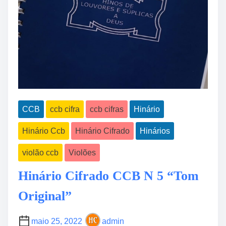
-
r
4
a
”
d
o
C
c
b
n
5
CCB
ccb cifra
ccb cifras
Hinário
p
Hinário Ccb
Hinário Cifrado
Hinários
V
i
violão ccb
Violões
o
l
Hinário Cifrado CCB N 5 “Tom
ã
o
Original”
“
N
maio 25, 2022
admin