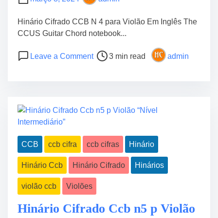
a
k
n
u
Hinário Cifrado CCB N 4 para Violão Em Inglês The
t
l
CCUS Guitar Chord notebook...
e
e
s
P
o
l
Leave a Comment
3 min read
admin
o
n
e
s
E
C
t
n
C
r
c
B
e
r
N
a
y
5
d
p
“
CCB
ccb cifra
ccb cifras
Hinário
t
t
c
i
e
o
Hinário Ccb
Hinário Cifrado
Hinários
m
d
m
e
H
D
violão ccb
Violões
y
e
m
Hinário Cifrado Ccb n5 p Violão
s
n