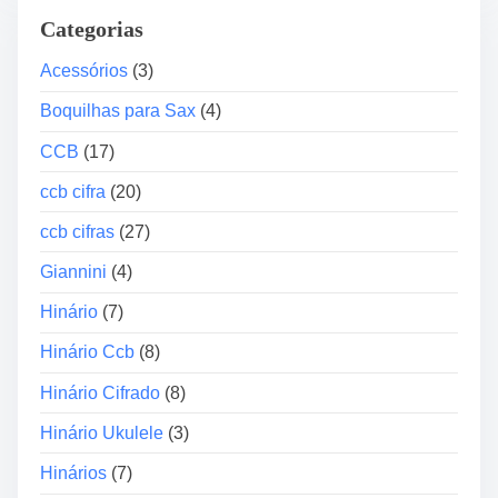
o
Categorias
r
d
Acessórios
(3)
e
Boquilhas para Sax
(4)
á
u
CCB
(17)
d
ccb cifra
(20)
i
o
ccb cifras
(27)
Giannini
(4)
Hinário
(7)
Hinário Ccb
(8)
Hinário Cifrado
(8)
Hinário Ukulele
(3)
Hinários
(7)