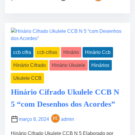
o
n
o
s
C
l
t
a
ã
r
d
o
e
e
N
a
r
°
d
n
4
ccb cifra
ccb cifras
Hinário
Hinário Ccb
t
o
C
i
d
C
Hinário Cifrado
Hinário Ukulele
Hinários
m
e
B
e
H
“
Ukulele CCB
i
I
n
Hinário Cifrado Ukulele CCB N
n
o
t
5 “com Desenhos dos Acordes”
s
e
C
r
i
março 8, 2024
admin
m
f
e
r
Hinário Cifrado Ukulele CCB N 5 Elaborado por
d