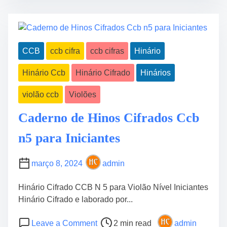
t
i
r
n
e
á
a
r
CCB
ccb cifra
ccb cifras
Hinário
d
i
t
o
Hinário Ccb
Hinário Cifrado
Hinários
i
C
m
i
violão ccb
Violões
e
f
r
Caderno de Hinos Cifrados Ccb
a
n5 para Iniciantes
d
o
p
março 8, 2024
admin
a
r
Hinário Cifrado CCB N 5 para Violão Nível Iniciantes
a
Hinário Cifrado e laborado por...
V
P
o
i
Leave a Comment
2 min read
admin