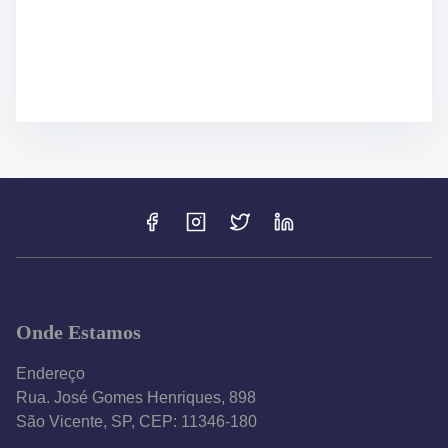
Onde Estamos
Endereço
Rua. José Gomes Henriques, 898
São Vicente, SP, CEP: 11346-180