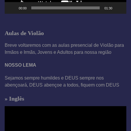
e
00:00
01:30
v
í
d
Aulas de Violão
e
o
Breve voltaremos com as aulas presencial de Violão para
Irmãos e Irmãs, Jovens e Adultos para nossa região
NOSSO LEMA
Sejamos sempre humildes e DEUS sempre nos
abençoará, DEUS abençoe a todos, fiquem com DEUS
» Inglês
T
o
c
a