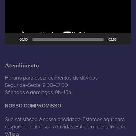
d
o
r
d
e
00:00
02:58
v
í
d
e
Atendimento
o
Horário para esclarecimentos de dúvidas
Segunda–Sexta: 9:00–17:00
Sábados e domingos: 9h–15h
NOSSO COMPROMISSO
Sua satisfação é nossa prioridade. Estamos aqui para
responder e tirar suas dúvidas. Entre em contato pelo
Whats