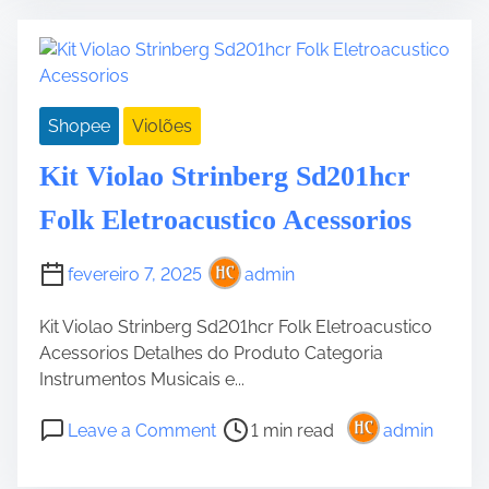
r
t
e
V
a
i
d
o
Shopee
Violões
t
l
i
a
Kit Violao Strinberg Sd201hcr
m
o
e
G
Folk Eletroacustico Acessorios
i
a
fevereiro 7, 2025
admin
n
n
Kit Violao Strinberg Sd201hcr Folk Eletroacustico
i
Acessorios Detalhes do Produto Categoria
n
Instrumentos Musicais e...
i
E
P
o
Leave a Comment
1 min read
admin
l
o
n
é
s
K