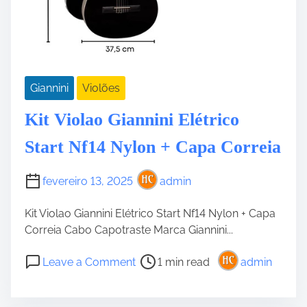
Giannini
Violões
Kit Violao Giannini Elétrico
Start Nf14 Nylon + Capa Correia
fevereiro 13, 2025
admin
Kit Violao Giannini Elétrico Start Nf14 Nylon + Capa
Correia Cabo Capotraste Marca Giannini...
P
o
Leave a Comment
1 min read
admin
o
n
s
K
t
i