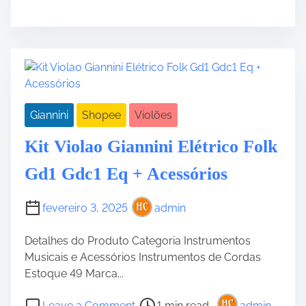
+
2
t
i
C
0
r
o
a
1
e
l
p
h
a
ã
a
c
d
o
C
r
t
M
o
F
i
u
Giannini
Shopee
Violões
r
o
m
s
r
Kit Violao Giannini Elétrico Folk
l
e
i
e
k
c
Gd1 Gdc1 Eq + Acessórios
i
E
a
a
l
l
fevereiro 3, 2025
admin
e
P
t
a
Detalhes do Produto Categoria Instrumentos
r
r
Musicais e Acessórios Instrumentos de Cordas
o
a
Estoque 49 Marca...
a
I
c
n
P
o
Leave a Comment
1 min read
admin