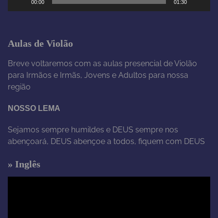
00:00
01:30
v
í
d
e
Aulas de Violão
o
Breve voltaremos com as aulas presencial de Violão
para Irmãos e Irmãs, Jovens e Adultos para nossa
região
NOSSO LEMA
Sejamos sempre humildes e DEUS sempre nos
abençoará, DEUS abençoe a todos, fiquem com DEUS
» Inglês
T
o
c
a