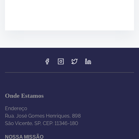
Onde Estamos
Endereço
Rua. José Gomes Henriques, 898
São Vicente, SP, CEP: 11346-180
NOSSA MISSÃO