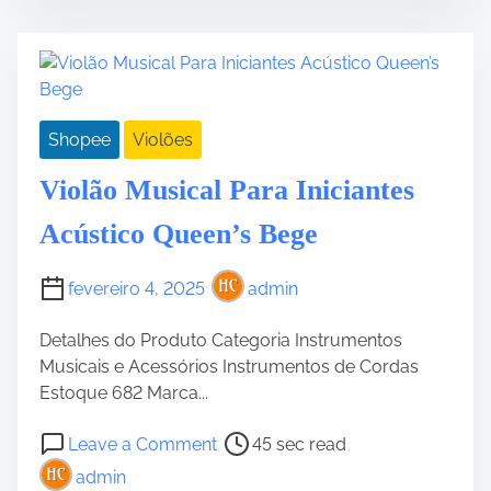
t
t
i
r
r
t
i
e
V
c
a
i
o
d
o
S
Shopee
Violões
t
l
t
i
a
Violão Musical Para Iniciantes
a
m
o
r
e
S
Acústico Queen’s Bege
t
t
N
r
fevereiro 4, 2025
admin
f
i
1
n
Detalhes do Produto Categoria Instrumentos
4
b
Musicais e Acessórios Instrumentos de Cordas
N
e
Estoque 682 Marca...
y
r
l
g
P
o
Leave a Comment
45 sec read
o
S
o
n
admin
n
d
s
V