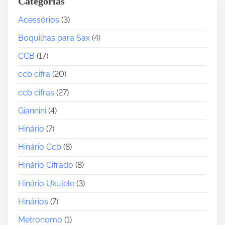
Categorias
r
t
d
Acessórios
(3)
e
e
r
Boquilhas para Sax
(4)
á
m
u
CCB
(17)
e
d
d
ccb cifra
(20)
i
i
o
ccb cifras
(27)
á
r
Giannini
(4)
i
Hinário
(7)
o
s
Hinário Ccb
(8)
”
Hinário Cifrado
(8)
Hinário Ukulele
(3)
Hinários
(7)
Metronomo
(1)