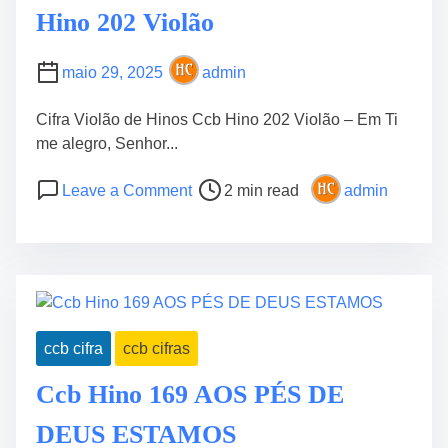
Hino 202 Violão
maio 29, 2025
admin
Cifra Violão de Hinos Ccb Hino 202 Violão – Em Ti
me alegro, Senhor...
P
o
Leave a Comment
2 min read
admin
o
n
s
H
t
i
r
n
e
o
a
2
ccb cifra
ccb cifras
d
0
t
2
Ccb Hino 169 AOS PÉS DE
i
V
m
i
DEUS ESTAMOS
e
o