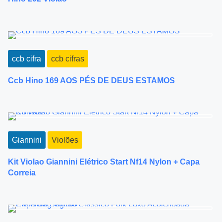
ccb cifra
ccb cifras
Ccb Hino 169 AOS PÉS DE DEUS ESTAMOS
Giannini
Violões
Kit Violao Giannini Elétrico Start Nf14 Nylon + Capa
Correia