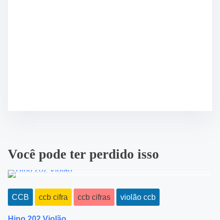
Você pode ter perdido isso
CCB
ccb cifra
ccb cifras
violão ccb
Hino 202 Violão