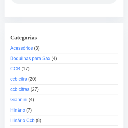
s
o
s
+
o
A
r
r
i
c
o
Categorias
o
s
+
Acessórios
(3)
B
r
Boquilhas para Sax
(4)
e
CCB
(17)
u
+
ccb cifra
(20)
E
ccb cifras
(27)
s
p
Giannini
(4)
a
Hinário
(7)
l
e
Hinário Ccb
(8)
i