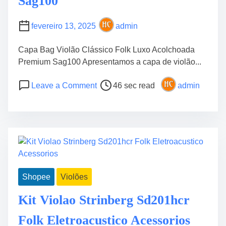
Sag100
n
n
fevereiro 13, 2025
admin
i
n
Capa Bag Violão Clássico Folk Luxo Acolchoada
i
Premium Sag100 Apresentamos a capa de violão...
E
P
o
l
Leave a Comment
46 sec read
admin
o
n
é
s
C
t
t
a
r
r
p
i
e
a
c
a
B
o
d
a
S
Shopee
Violões
t
g
t
i
V
a
Kit Violao Strinberg Sd201hcr
m
i
r
e
o
t
Folk Eletroacustico Acessorios