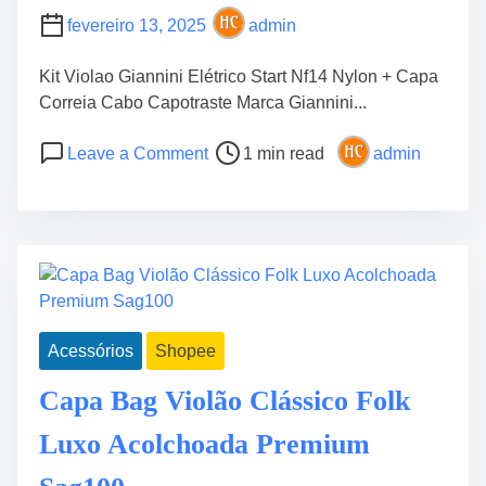
O
fevereiro 13, 2025
admin
S
P
Kit Violao Giannini Elétrico Start Nf14 Nylon + Capa
É
Correia Cabo Capotraste Marca Giannini...
S
D
P
o
Leave a Comment
1 min read
admin
E
o
n
D
s
K
E
t
i
U
r
t
S
e
V
E
a
i
S
d
o
T
Acessórios
Shopee
t
l
A
i
a
Capa Bag Violão Clássico Folk
M
m
o
O
e
G
Luxo Acolchoada Premium
S
i
a