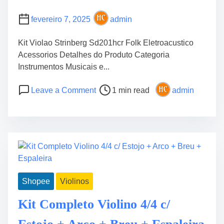
l
N
ã
f
fevereiro 7, 2025
admin
o
1
C
4
Kit Violao Strinberg Sd201hcr Folk Eletroacustico
l
N
Acessorios Detalhes do Produto Categoria
á
y
Instrumentos Musicais e...
s
l
s
P
o
o
Leave a Comment
1 min read
admin
i
o
n
n
c
s
K
+
o
t
i
C
F
r
t
a
o
e
V
p
l
a
i
a
k
d
o
C
L
Shopee
Violinos
t
l
o
u
i
a
r
Kit Completo Violino 4/4 c/
x
m
o
r
o
e
S
e