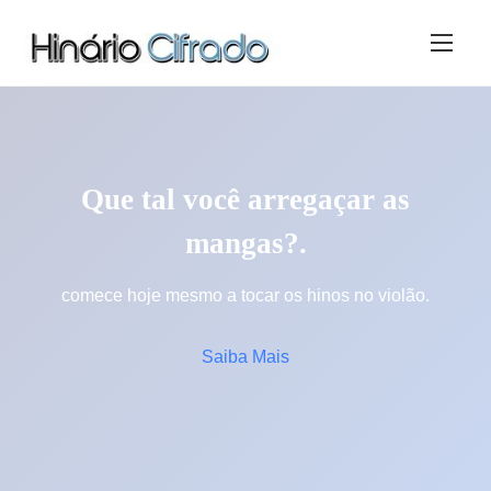
S
k
i
p
t
o
c
Que tal você arregaçar as
o
n
mangas?.
t
e
comece hoje mesmo a tocar os hinos no violão.
n
t
Saiba Mais