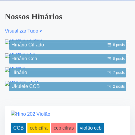
Nossos Hinários
Visualizar Tudo >
Hinário Cifrado
8 posts
Hinário Ccb
8 posts
Hinário
7 posts
Ukulele CCB
2 posts
CCB
ccb cifra
ccb cifras
violão ccb