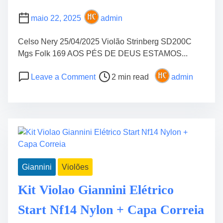
l
maio 22, 2025
admin
ã
o
Celso Nery 25/04/2025 Violão Strinberg SD200C
Mgs Folk 169 AOS PÉS DE DEUS ESTAMOS...
P
o
Leave a Comment
2 min read
admin
o
n
s
C
t
c
r
b
e
H
a
i
d
n
Giannini
Violões
t
o
i
1
Kit Violao Giannini Elétrico
m
6
e
9
Start Nf14 Nylon + Capa Correia
A