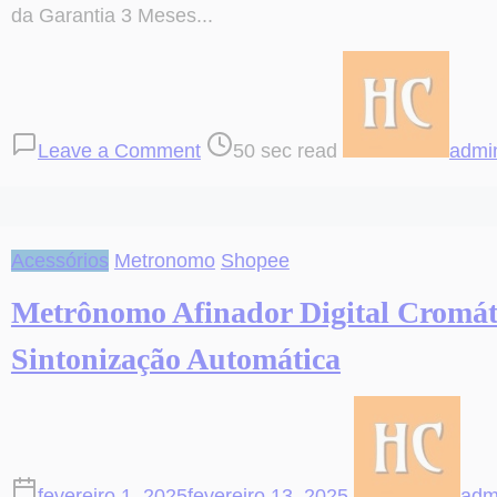
da Garantia 3 Meses...
on
Post
Capotraste
read
Braçadeira
time
Leave a Comment
50 sec read
admi
Violão
Guitarra
Ukulele
Bravo
Acessórios
Metronomo
Shopee
Ba101
Metal
Metrônomo Afinador Digital Cromát
Com
Sintonização Automática
Mola
4.9
fevereiro 1, 2025
fevereiro 13, 2025
adm