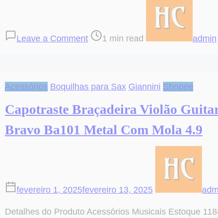
on
Post
Kit
read
Violao
time
Leave a Comment
1 min read
admin
Giannini
Elétrico
Folk
Gd1
Acessórios
Boquilhas para Sax
Giannini
Shopee
Gdc1
Eq
Capotraste Braçadeira Violão Guita
+
Bravo Ba101 Metal Com Mola 4.9
Acessórios
fevereiro 1, 2025
fevereiro 13, 2025
adm
Detalhes do Produto Acessórios Musicais Estoque 11