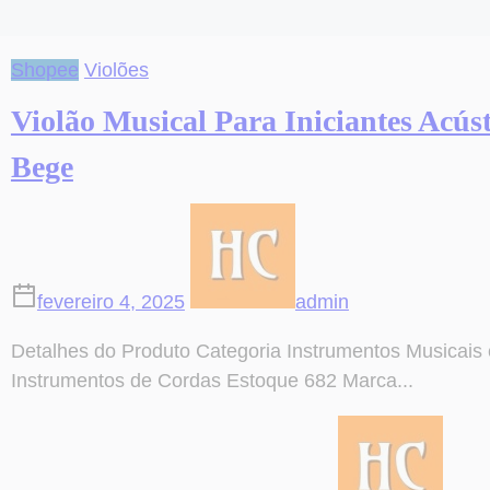
Shopee
Violões
Violão Musical Para Iniciantes Acús
Bege
fevereiro 4, 2025
admin
Detalhes do Produto Categoria Instrumentos Musicais 
Instrumentos de Cordas Estoque 682 Marca...
on
Post
Violão
read
Musical
time