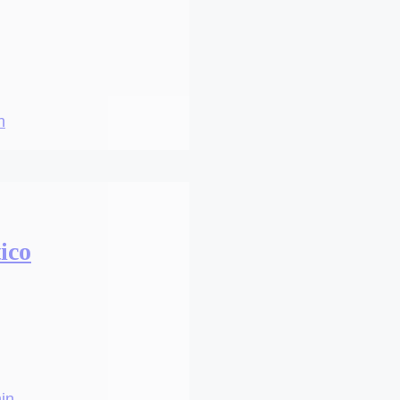
n
ico
in