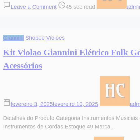
Leave a Comment
45 sec read
admi
Para
Iniciantes
Acústico
Queen’s
Giannini
Shopee
Violões
Bege
Kit Violao Giannini Elétrico Folk 
Acessórios
fevereiro 3, 2025
fevereiro 10, 2025
adm
Detalhes do Produto Categoria Instrumentos Musicais 
Instrumentos de Cordas Estoque 49 Marca...