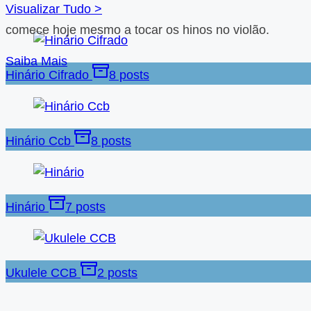
Visualizar Tudo >
comece hoje mesmo a tocar os hinos no violão.
Saiba Mais
Hinário Cifrado
8 posts
Hinário Ccb
8 posts
Hinário
7 posts
Ukulele CCB
2 posts