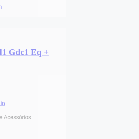
n
Gd1 Gdc1 Eq +
in
e Acessórios