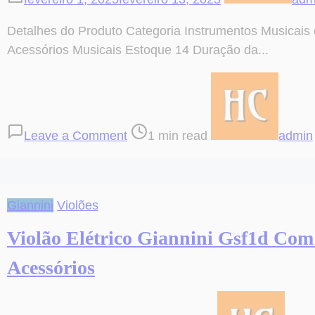
Detalhes do Produto Categoria Instrumentos Musicais 
Acessórios Musicais Estoque 14 Duração da...
on
Post
Metrônomo
read
Afinador
time
Leave a Comment
1 min read
admin
Digital
Cromático
Sintonização
Automática
Giannini
Violões
Violão Elétrico Giannini Gsf1d Com
Acessórios