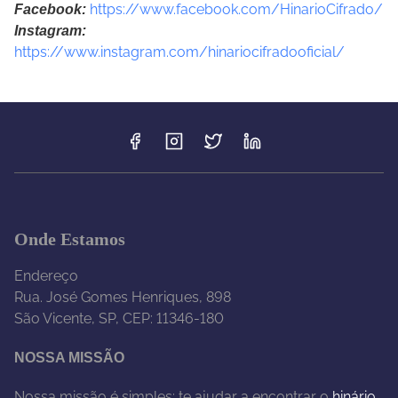
https://www.facebook.com/HinarioCifrado/
Facebook:
Instagram:
https://www.instagram.com/hinariocifradooficial/
Onde Estamos
Endereço
Rua. José Gomes Henriques, 898
São Vicente, SP, CEP: 11346-180
NOSSA MISSÃO
Nossa missão é simples: te ajudar a encontrar o
hinário