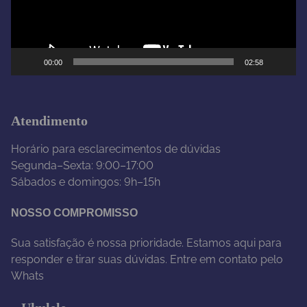
o
r
d
e
00:00
02:58
v
í
d
e
Atendimento
o
Horário para esclarecimentos de dúvidas
Segunda–Sexta: 9:00–17:00
Sábados e domingos: 9h–15h
NOSSO COMPROMISSO
Sua satisfação é nossa prioridade. Estamos aqui para
responder e tirar suas dúvidas. Entre em contato pelo
Whats